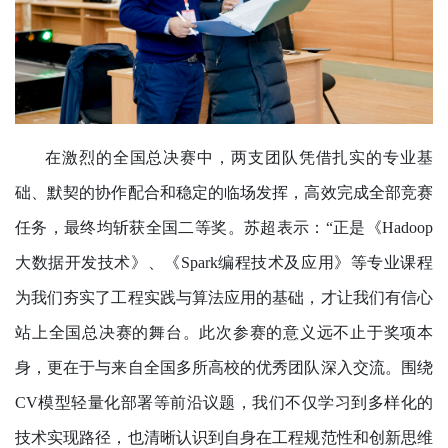
在激烈的全国总决赛中，两支团队凭借扎实的专业基
础、默契的协作配合和稳定的临场发挥，高效完成全部竞赛
任务，最终均斩获全国二等奖。苏超表示：“正是《Hadoop
大数据开发技术》、《Spark编程技术及应用》等专业课程
为我们夯实了工程实践与算法应用的基础，才让我们有信心
站上全国总决赛的舞台。此次参赛的意义远不止于奖项本
身，更在于与来自全国多所高校的优秀团队深入交流。围绕
CV模型轻量化部署等前沿议题，我们不仅学习到多样化的
技术实现路径，也清晰认识到自身在工程规范性和创新思维