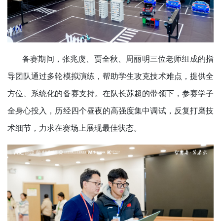
备赛期间，张兆虔、贾全秋、周丽明三位老师组成的指
导团队通过多轮模拟演练，帮助学生攻克技术难点，提供全
方位、系统化的备赛支持。在队长苏超的带领下，参赛学子
全身心投入，历经四个昼夜的高强度集中调试，反复打磨技
术细节，力求在赛场上展现最佳状态。