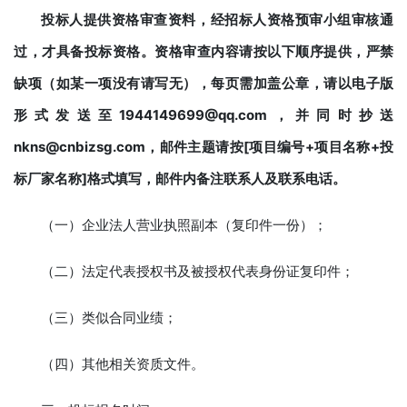
投标人提供资格审查资料，经招标人资格预审小组审核通
过，才具备投标资格
。
资格审查
内容请按以下顺序提供，严禁
缺项（如某一项没有请写无），每页需加盖公章，请
以电子版
形式发送至
1944149699
@
qq
.com
，
并同
时抄送
nkns@cnbizsg.com
，
邮件主题请按[
项目编号+
项目名称+投
标
厂家
名称]格式填写
，
邮件内备注
联系人及联系电话
。
（一）企业法人营业执照副本（复印件一份）；
（二）法定代表授权书及被授权代表身份证复印件；
（三）类似合同业绩；
（四）其他相关资质文件。