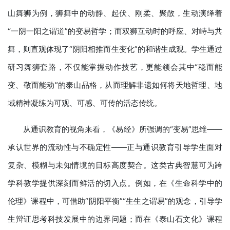
山舞狮为例，狮舞中的动静、起伏、刚柔、聚散，生动演绎着
“一阴一阳之谓道”的变易哲学；而双狮互动时的呼应、对峙与共
舞，则直观体现了“阴阳相推而生变化”的和谐生成观。学生通过
研习舞狮套路，不仅能掌握动作技艺，更能领会其中“稳而能
变、敬而能动”的泰山品格，从而理解非遗如何将天地哲理、地
域精神凝练为可观、可感、可传的活态传统。
从通识教育的视角来看，《易经》所强调的“变易”思维——
承认世界的流动性与不确定性——正与通识教育引导学生面对
复杂、模糊与未知情境的目标高度契合。这类古典智慧可为跨
学科教学提供深刻而鲜活的切入点。例如，在《生命科学中的
伦理》课程中，可借助“阴阳平衡”“生生之谓易”的观念，引导学
生辩证思考科技发展中的边界问题；而在《泰山石文化》课程