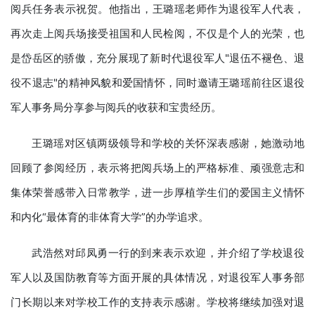
阅兵任务表示祝贺。他指出，王璐瑶老师作为退役军人代表，
再次走上阅兵场接受祖国和人民检阅，不仅是个人的光荣，也
是岱岳区的骄傲，充分展现了新时代退役军人"退伍不褪色、退
役不退志"的精神风貌和爱国情怀，同时邀请王璐瑶前往区退役
军人事务局分享参与阅兵的收获和宝贵经历。
王璐瑶对区镇两级领导和学校的关怀深表感谢，她激动地
回顾了参阅经历，表示将把阅兵场上的严格标准、顽强意志和
集体荣誉感带入日常教学，进一步厚植学生们的爱国主义情怀
和内化“最体育的非体育大学”的办学追求。
武浩然对邱凤勇一行的到来表示欢迎，并介绍了学校退役
军人以及国防教育等方面开展的具体情况，对退役军人事务部
门长期以来对学校工作的支持表示感谢。学校将继续加强对退